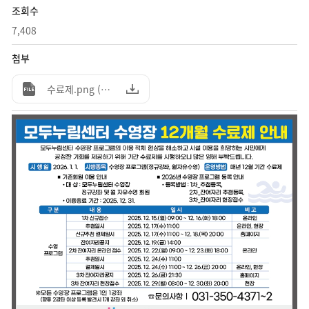
조회수
7,408
첨부
수료제.png (230.59KB)