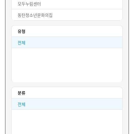
모두누림센터
동탄청소년문화의집
우정청소년문화의집
유형
봉담청소년문화의집
전체
분류
전체