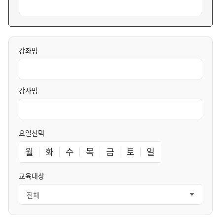
강좌명
강사명
요일선택
월
화
수
목
금
토
일
교육대상
전체