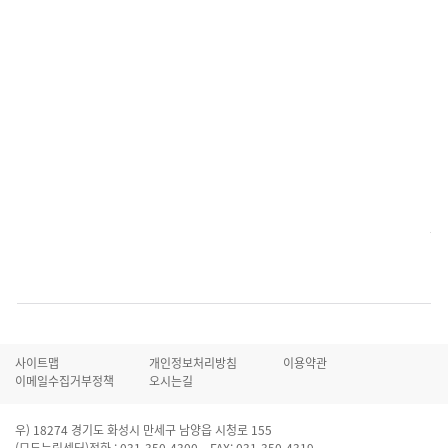
등
사이트맵
개인정보처리방침
이용약관
이메일수집거부정책
오시는길
우) 18274 경기도 화성시 만세구 남양읍 시청로 155
(모두누림센터)전화 : 031-350-4300 FAX: 031-350-4319