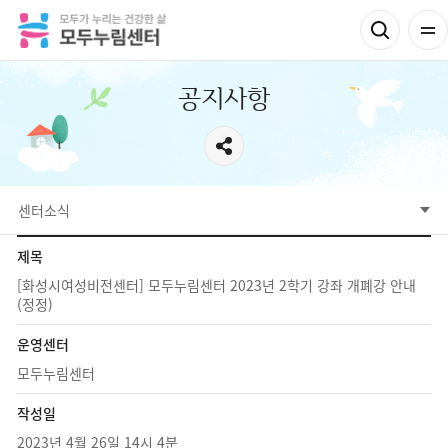
공지사항
센터소식
제목
[화성시여성비전센터] 모두누림센터 2023년 2학기 강좌 개폐강 안내
(정정)
운영센터
모두누림센터
작성일
2023년 4월 26일 14시 4분