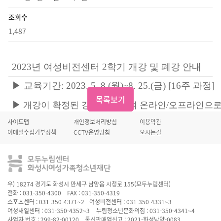
조회수
1,487
2023
년 여성비전센터 2
학기 개강 및 폐강 안내
▶
교육기간
: 2023. 5. 8.(
월
)~8. 25.(
금
) [16
주 과정
]
목록보기
▶
개강이 확정된 강좌에 한하여 온라인/오프라인으
사이트맵
개인정보처리방침
이용약관
강좌별 준비물을 반드시 확인하시어
,
개강일 강좌 참
이메일수집거부정책
CCTV운영방침
오시는길
폐강
등록인원이 정원의
6
0% 강좌
폐강강좌를 신청하신 회원 분들께서는 환불신청을 해
우) 18274 경기도 화성시 만세구 남양읍 시청로 155(모두누림센터)
전화 : 031-350-4300 FAX : 031-350-4319
스포츠센터 : 031-350-4371~2
여성비전센터 : 031-350-4331~3
여성새일센터 : 031-350-4352~3
누림청소년문화의집 : 031-350-4341~4
사업자 번호 : 299-82-00120 통신판매업신고 : 2021-화성남양-0083