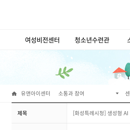
여성비전센터
청소년수련관
유앤아이센터
소통과 참여
센
제목
[화성특례시청] 생성형 A