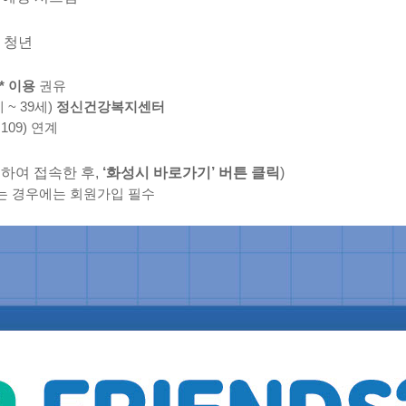
및 청년
* 이용
권유
세 ~ 39세)
정신건강복지센터
109) 연계
하여 접속한 후,
‘화성시 바로가기’ 버튼 클릭
)
경우에는 회원가입 필수