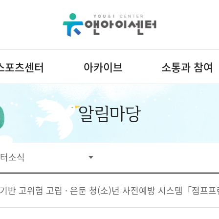
스포츠센터
아카이브
소통과 참여
알림마당
터소식
I 기반 고위험 고립 · 은둔 청(소)년 사전예방 시스템「점