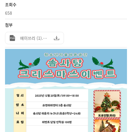
조회수
658
첨부
에이쓰리 (1).png (531.79KB)