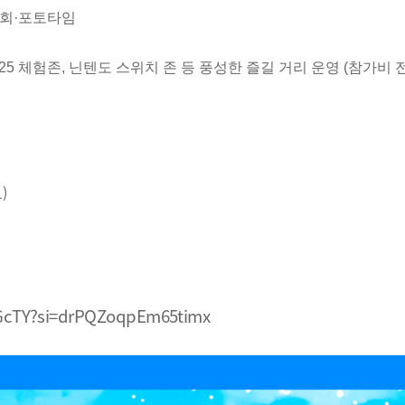
인회·포토타임
C25 체험존, 닌텐도 스위치 존 등 풍성한 즐길 거리 운영 (참가비 
)
uGcTY?si=drPQZoqpEm65timx