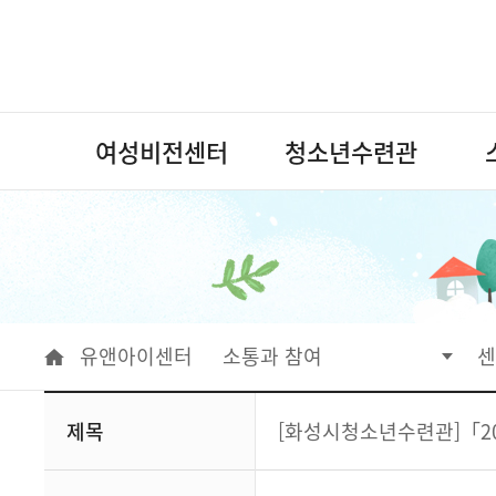
여성비전센터
청소년수련관
유앤아이센터
소통과 참여
센
제목
[화성시청소년수련관]「20