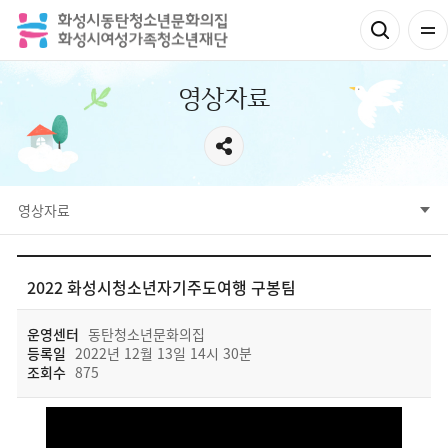
영상자료
영상자료
공지사항
고객의 소리
보도자료
사진자료
영상자료
자료실
CCTV운영방침
2022 화성시청소년자기주도여행 구봉팀
운영센터
동탄청소년문화의집
등록일
2022년 12월 13일 14시 30분
조회수
875