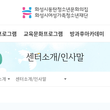
프로그램
교육문화프로그램
방과후아카데미
센터소개/인사말
소개
센터소개/인사말
센터소개/인사말
연혁
부서별 전화번호
시설 층별안내
대관·대여 안내
이용안내
오시는길