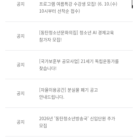
공지
프로그램 여름특강 수강생 모집! (6. 10.(수)
10시부터 선착순 접수)
[동탄청소년문화의집] 청소년 AI 경제교육
공지
참가자 모집!
[국가보훈부 공모사업] 21세기 독립운동가를
공지
찾습니다!
[자율이용공간] 분실물 폐기 공고
공지
안내드립니다.
2026년 '동탄청소년방송국' 신입단원 추가
공지
모집