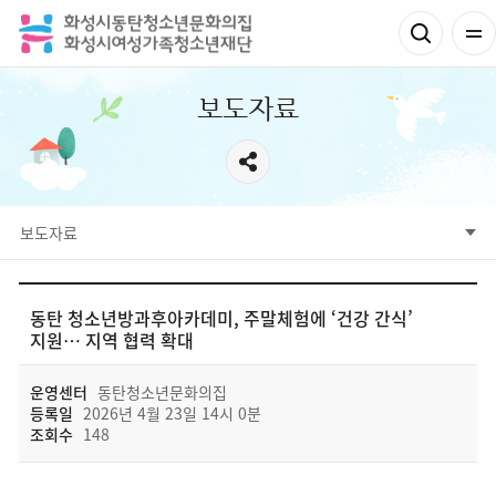
보도자료
보도자료
공지사항
고객의 소리
보도자료
사진자료
영상자료
자료실
CCTV운영방침
동탄 청소년방과후아카데미, 주말체험에 ‘건강 간식’
지원… 지역 협력 확대
운영센터
동탄청소년문화의집
등록일
2026년 4월 23일 14시 0분
조회수
148