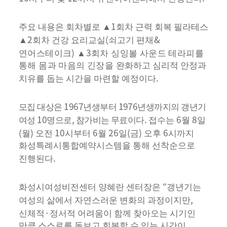
1
주요 내용은 회차별로
▲
회차 근력 회복 필라테스
2
(
&
▲
회차 건강 요리교실
쇠고기
편채
)
3
연어스테이크
▲
회차 싱잉볼 사운드 테라피를
통해 몸과 마음의 긴장을 완
화하고 심리적 안정과
.
치유를 돕는 시간을 마련할 예정이다
1967
1976
모집 대상은
년생부터
년생까지의 갱년기
10
,
.
6
8
여성
명으로
참가비는 무료이다
접수는
월
일
(
)
10
6
26
(
)
6
월
오전
시부터
월
일
금
오후
시까지
화성특례시통합예약시스템을 통해 선착순으로
.
진행된다
“
화성시여성비전센터 양혜란 센터장은
갱년기는
,
여성의 삶에서 자연스러운 변화의 과정이지만
·
신체적
정서적 어려움이 함께 찾아오는 시기인
만큼 스스로를 돌보고 회복할 수 있는 시간이