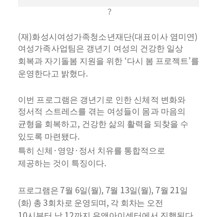
？
(
)
(
)
재
화성시여성가족청소년재단
대표이사 염미연
여성가족사업팀은 갱년기 여성의 건
강한 일상
‘
’
회복과 자기돌봄 지원을 위한
다시 봄 프로젝트
를
.
운영한다고 밝혔다
이번 프로그램은 갱년기로 인한 신체적 변화와
정서적 스트레스를 겪는 여성들이 몸
과 마음의
,
균형을 회복하고
건강한 삶의 활력을 되찾을 수
.
있도록 마련됐다
·
·
특히 신체
영양
정서 치유를 통합적으로
.
제공하는 것이 특징이다
7
6
(
), 7
13
(
), 7
21
프로그램은
월
일
월
월
일
월
월
일
(
)
3
,
화
총
회차로 운영되며
각 회차는
오전
10
12
.
시부터 낮
까지 유앤아이센터에서 진행된다