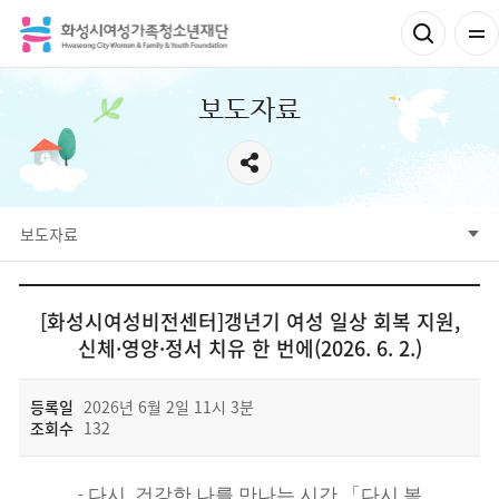
보도자료
서브메뉴
보도자료
웹진
보도자료
사진자료
영상자료
[화성시여성비전센터]갱년기 여성 일상 회복 지원,
신체·영양·정서 치유 한 번에(2026. 6. 2.)
등록일
2026년 6월 2일 11시 3분
조회수
132
재단에 바랍니다 상세
-
다시
,
건강한 나를 만나는 시간
「
다시 봄