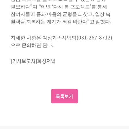
”
“
‘
’
필요하다
며
이번
다시 봄 프로젝트
를 통해
,
참여자들이
몸과 마음의 균형을 되찾고
일상 속
”
.
활력을 회복하는 계기가 되길 바란다
고 말했다
(031-267-8712)
자세한 사항은 여성가족사업팀
.
으로 문의하면 된다
[기사보도처]화성저널
목록보기