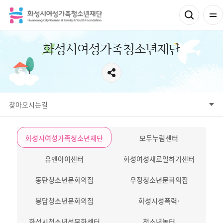
화성시여성가족청소년재단
서브메뉴
찾아오시는길
화성시성폭력·가정폭력통합상담소
화성시여성가족청소년재단
모두누림센터
유앤아이센터
화성여성새로일하기센터
동탄청소년문화의집
우정청소년문화의집
봉담청소년문화의집
화성시청소년성문화센터
청소년놀터
여성비전센터
청소년시설
종합체육시설
찾아오시는길
찾아오시는 길
화성시여성가족청소년재단
모두누림센터
유앤아이센터
화성여성새로일하기센터
동탄청소년문화의집
우정청소년문화의집
봉담청소년문화의집
화성시성폭력·
화성시청소년성문화센터
가정폭력통합상담소
청소년놀터