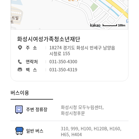
100m
로드뷰
화성시여성가족청소년재단
길찾기
주소
18274 경기도 화성시 만세구 남양읍
지도
시청로 155
크게
보기
연락처
031-350-4300
팩스
031-350-4319
버스이용
찾아오시는 길 버스 안내 표입니다.- 주변정류장, 일반버스, 마을버스, 
화성시청 모두누림센터,
주변 정류장
화성시청후문
310, 999, H100, H120B, H160,
일반 버스
H65, H404