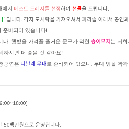
무대에서
베스트 드레서를 선정
하여
선물
을 드립니다.
닉'
입니다. 각자
도시락
을 가져오셔서 파라솔 아래서 공연과
이 준비되어 있습니다!
종이모자
다. 햇빛을 가려줄 즐거운 문구가 적힌
는 저희
하시면 더 좋을 것 같아요!
피날레 무대
초청공연은
로 준비되어 있으니, 무대 앞을 꽉꽉
00~18:00)
 50백만원으로 운영됩니다.