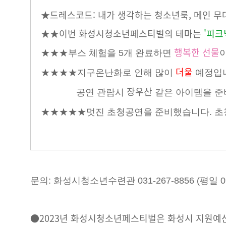
★드레스코드: 내가 생각하는 청소년룩, 메인 
★★이번 화성시청소년페스티벌의 테마는
'피크
행복한 선물
★
★
★부스 체험을 5개 완료하면
더울
★
★
★
★지구온난화로 인해 많이
예정입니
장우산
공연 관람시
같은 아이템을 준비
★★
★
★
★
멋진 초청공연을 준비했습니다. 
문의: 화성시청소년수련관 031-267-8856 (평일 09:
●2023년 화성시청소년페스티벌은 화성시 지원예산