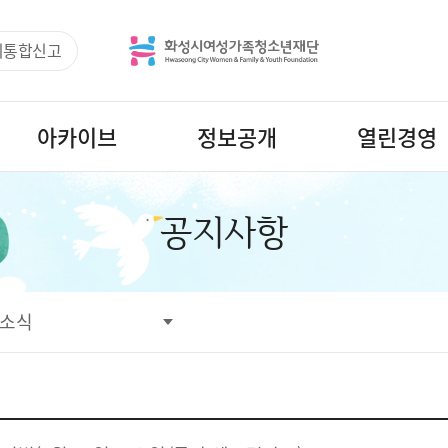
리통합신고
아카이브
정보공개
열린경영
공지사항
소식
사항
정보
정보
마당
소식
공간