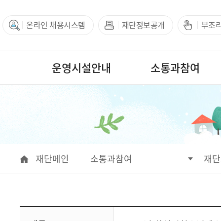
온라인 채용시스템
재단정보공개
부조
운영시설안내
소통과참여
서브메뉴
재단메인
소통과참여
재단
운영시설안내
소통과참여
아카이브
정보공개
열린경영
재단안내
회원기능
통합예약
통합검색
공지
채용
공고
알림
재단
참여