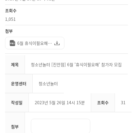
조회수
1,051
첨부
6월 휴식이필요해 홍보포스터.png (3.49MB)
제목
청소년놀터 [진안점] 6월 '휴식이필요해' 참가자 모집
운영센터
청소년놀터
작성일
2023년 5월 26일 14시 15분
조회수
31
첨부