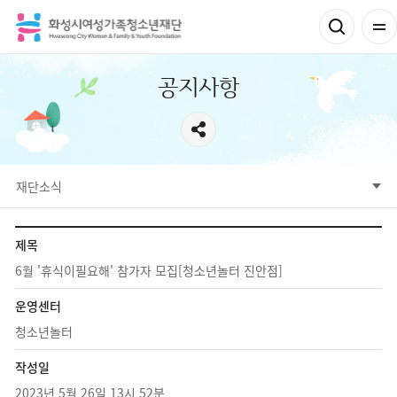
공지사항
서브메뉴
재단소식
공지사항
채용정보
공고정보
알림마당
재단소식
참여공간
제목
6월 '휴식이필요해' 참가자 모집[청소년놀터 진안점]
운영센터
청소년놀터
작성일
2023년 5월 26일 13시 52분