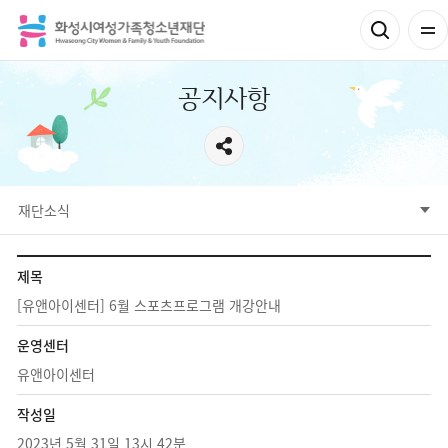
공지사항
서브메뉴
재단소식
공지사항
채용정보
공고정보
알림마당
재단소식
참여공간
제목
[유앤아이센터] 6월 스포츠프로그램 개강안내
운영센터
유앤아이센터
작성일
2023년 5월 31일 13시 42분