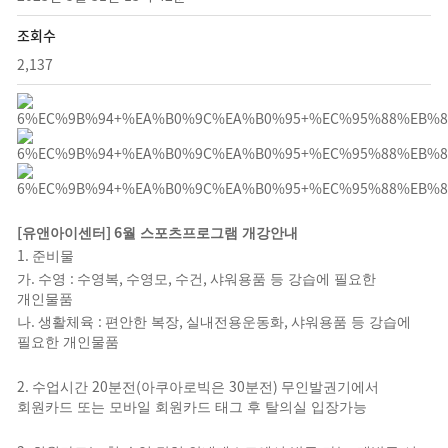
조회수
2,137
[
] 6
유앤아이센터
월 스포츠프로그램 개강안내
1.
준비물
.
:
,
,
,
가
수영
수영복
수영모
수건
샤워용품 등 강습에 필요한
개인물품
.
:
,
,
나
생활체육
편안한 복장
실내전용운동화
샤워용품 등 강습에
필요한 개인물품
2.
20
(
30
)
수업시간
분전
아쿠아로빅은
분전
무인발권기에서
회원카드 또는 모바일 회원카드 태그 후 탈의실 입장가능