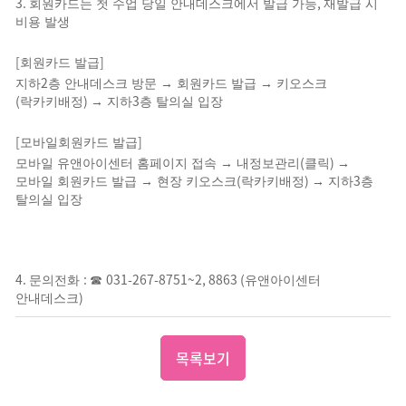
3.
,
회원카드는 첫 수업 당일 안내데스크에서 발급 가능
재발급 시
비용 발생
[
]
회원카드 발급
2
지하
층 안내데스크 방문
→
회원카드 발급
→
키오스크
(
)
3
락카키배정
→
지하
층 탈의실 입장
[
]
모바일회원카드 발급
(
)
모바일 유앤아이센터 홈페이지 접속
→
내정보관리
클릭
→
(
)
3
모바일 회원카드 발급
→
현장 키오스크
락카키배정
→
지하
층
탈의실 입장
4.
:
031-267-8751~2, 8863 (
문의전화
☎
유앤아이센터
)
안내데스크
목록보기