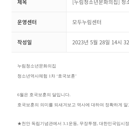
제목
[누림청소년문화의집] 청소
운영센터
모두누림센터
작성일
2023년 5월 28일 14시 3
누림청소년문화의집
청소년역사체험
1
차
‘
호국보훈
’
6
월은 호국보훈의 달입니다
.
호국보훈의 의미를 되새겨보고 역사에 대하여 정확하게 알
★
천안 독립기념관에서
3.1
운동
,
무장투쟁
,
대한민국임시정부