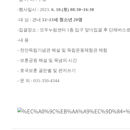
-
행사일시
: 2023.
6. 10.(
토
) 08:30~16:30
-
대 상
:
관내
12~13
세 청소년
20
명
-
집결장소
:
모두누림센터
1
층 입구 앞
!!(
집결 후 단체버스로
-
내 용
-
천안독립기념관 해설 및 독립운동체험관 체험
-
보훈공원 해설 및 묵념의 시간
-
호국보훈 골든벨 및 편지쓰기
-
문 의
: 031-350-4344