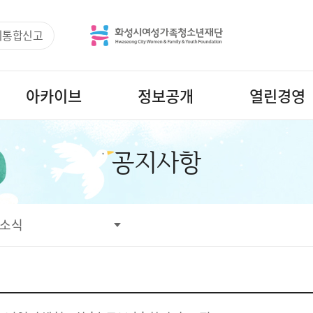
리통합신고
아카이브
정보공개
열린경영
공지사항
소식
사항
정보
정보
마당
소식
공간