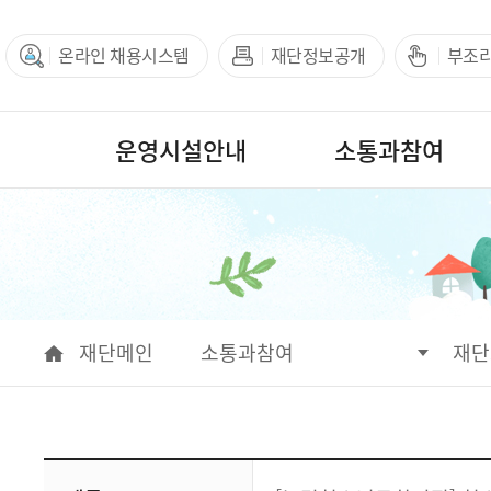
온라인 채용시스템
재단정보공개
부조
운영시설안내
소통과참여
서브메뉴
재단메인
소통과참여
재단
운영시설안내
소통과참여
아카이브
정보공개
열린경영
재단안내
회원기능
통합예약
통합검색
공지
채용
공고
알림
재단
참여