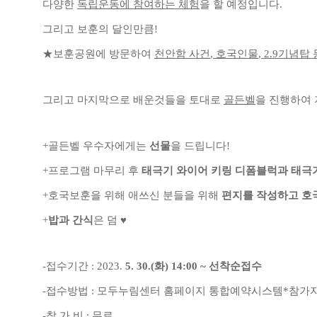
다양한
독립운동에 참여하는 체험
을 할 예정입니다
.
그리고 보훈의 달인만큼
!
★
보훈공원에 방문하여
천안함 사건
,
호국인물
, 2.9
기념탑 
그리고 마지막으로 배운것들을 토대로
골든벨
을 진행하여
+
골든벨 우수자에게는
선물
을 드립니다
!
+
프로그램 마무리 후
태극기 와이어 키링 디폼블럭과 태극
+
호국보훈을 위해 애쓰신 분들을 위해
편지를 작성하고 호
+
밥과 간식
은 덤
♥
-
접수기간
: 2023.
5. 30.(
화
) 14:00 ~
선착순접수
-
접수방법
:
모두누림센터 홈페이지 통합예약시스템
*
참가자
-
참 가 비
:
무료