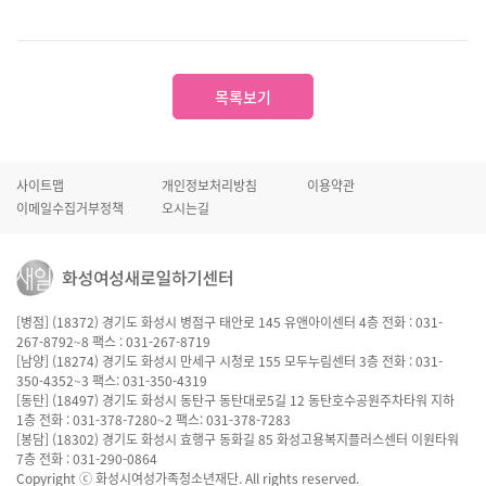
목록보기
사이트맵
개인정보처리방침
이용약관
이메일수집거부정책
오시는길
[병점] (18372) 경기도 화성시 병점구 태안로 145 유앤아이센터 4층 전화 : 031-
267-8792~8 팩스 : 031-267-8719
[남양] (18274) 경기도 화성시 만세구 시청로 155 모두누림센터 3층 전화 : 031-
350-4352~3 팩스: 031-350-4319
[동탄] (18497) 경기도 화성시 동탄구 동탄대로5길 12 동탄호수공원주차타워 지하
1층 전화 : 031-378-7280~2 팩스: 031-378-7283
[봉담] (18302) 경기도 화성시 효행구 동화길 85 화성고용복지플러스센터 이원타워
7층 전화 : 031-290-0864
Copyright ⓒ 화성시여성가족청소년재단. All rights reserved.