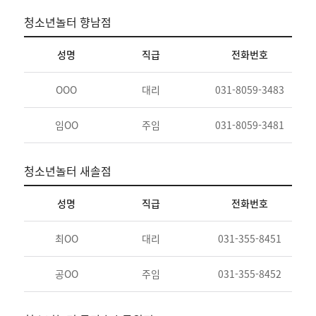
청소년놀터 향남점
성명
직급
전화번호
청
OOO
대리
031-8059-3483
홍
임OO
주임
031-8059-3481
청
청소년놀터 새솔점
성명
직급
전화번호
최OO
대리
031-355-8451
청
공OO
주임
031-355-8452
청