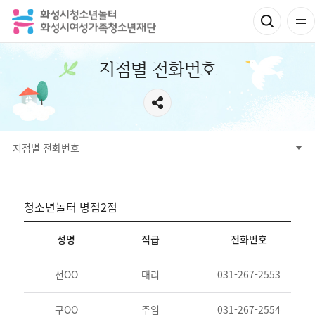
지점별 전화번호
지점별 전화번호
놀터 소개
지점별 전화번호
찾아오시는길
청소년놀터 병점2점
성명
직급
전화번호
청
전OO
대리
031-267-2553
운
구OO
주임
031-267-2554
청