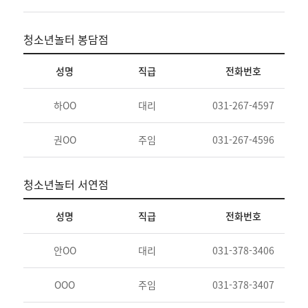
청소년놀터 봉담점
성명
직급
전화번호
청
하OO
대리
031-267-4597
용
권OO
주임
031-267-4596
청
청소년놀터 서연점
성명
직급
전화번호
청
안OO
대리
031-378-3406
놀
OOO
주임
031-378-3407
청