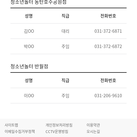
청소년놀터 동탄호수공원점
성명
직급
전화번호
청
김OO
대리
031-372-6871
등
박OO
주임
031-372-6872
청
청소년놀터 반월점
성명
직급
전화번호
이OO
주임
031-206-9610
청
사이트맵
개인정보처리방침
이용약관
이메일수집거부정책
CCTV운영방침
오시는길